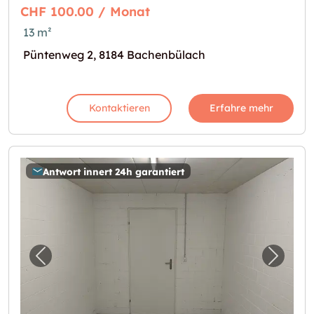
CHF 100.00 / Monat
13 m²
Püntenweg 2, 8184 Bachenbülach
Kontaktieren
Erfahre mehr
Antwort innert 24h garantiert
Vorheriges Bild für "11.92m2 Lagerraum Büla
Nächst