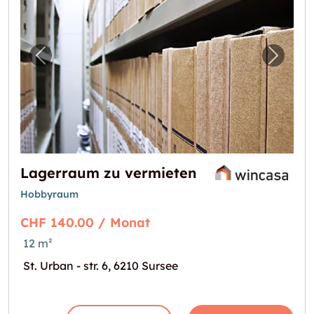
Vorheriges Bild für "Lagerraum zu vermiete
Nächst
Lagerraum zu vermieten
Hobbyraum
CHF 140.00 / Monat
12 m²
St. Urban - str. 6, 6210 Sursee