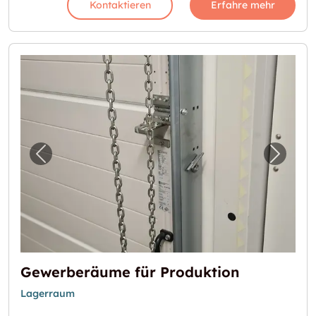
Kontaktieren
Erfahre mehr
Vorheriges Bild für "Gewerberäume für Prod
Nächst
Gewerberäume für Produktion
Lagerraum