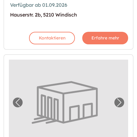
Verfügbar ab 01.09.2026
Hauserstr. 2b, 5210 Windisch
Kontaktieren
Erfahre mehr
Vorheriges Bild für "Mehr Platz für Hobby un
Nächst