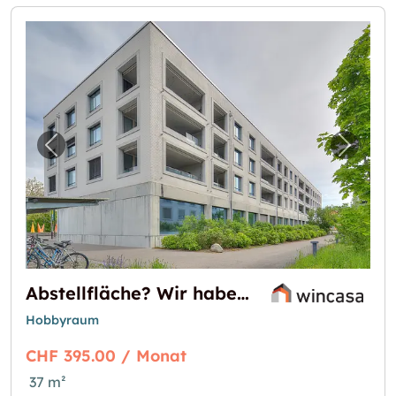
Vorheriges Bild für "Abstellfläche? Wir habe
Nächst
Abstellfläche? Wir haben die Lösung!
Hobbyraum
CHF 395.00 / Monat
37 m²