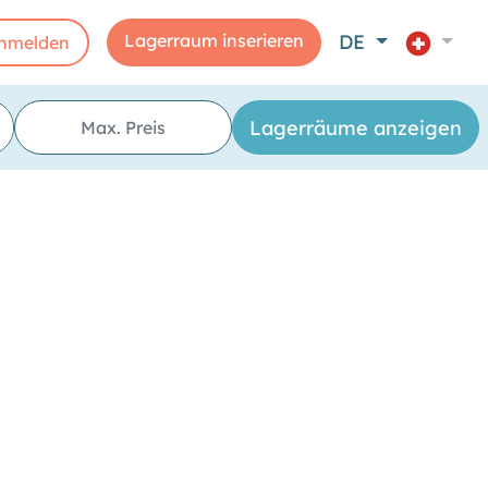
Lagerraum inserieren
DE
nmelden
aticità"