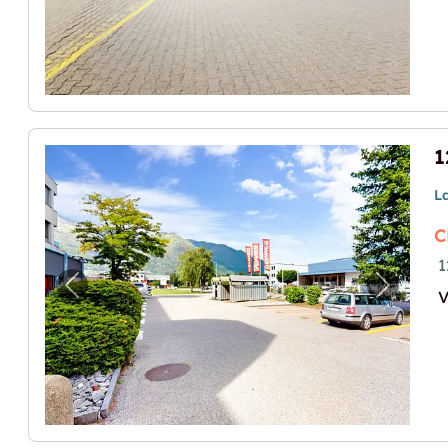
L
C
1
Vorheriges Bild für "127 m² di spazio pronto 
Nächste
V