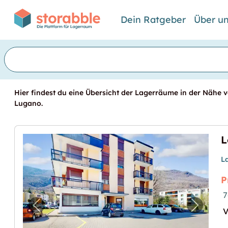
Dein Ratgeber
Über u
Hier findest du eine Übersicht der Lagerräume in der Nähe v
Lugano.
L
P
7
Vorheriges Bild für "Locale deposito di 74 
Nächste
V