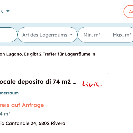
ns
A
Art des Lagerraums
on Lugano. Es gibt 2 Treffer für Lagerräume in
Locale deposito di 74 m2  Ampiezza e praticità
agerraum
reis auf Anfrage
4 m²
m2  Ampiezza e praticità"
s Bild für "Locale deposito di 74 m2  Ampiezza e pr
ia Cantonale 24, 6802 Rivera