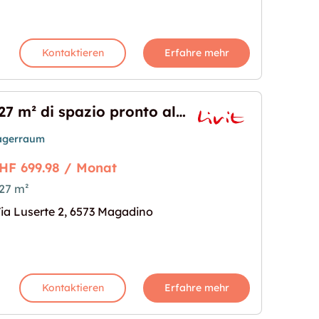
Kontaktieren
Erfahre mehr
127 m² di spazio pronto alluso  Magazzino in affitto a Quartino
agerraum
HF 699.98 / Monat
27 m²
alluso  Magazzino in affitto a Quartino"
s Bild für "127 m² di spazio pronto alluso  Magazzin
ia Luserte 2, 6573 Magadino
Kontaktieren
Erfahre mehr