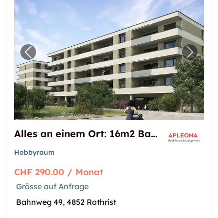
Vorheriges Bild für "Alles an einem Ort: 16m
Nächst
Alles an einem Ort: 16m2 Bastel-/ Lagerraum in Rothrist zu vermieten
Hobbyraum
CHF 290.00 / Monat
Grösse auf Anfrage
Bahnweg 49, 4852 Rothrist