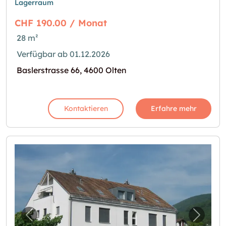
Lagerraum
CHF 190.00 / Monat
28 m²
Verfügbar ab 01.12.2026
Baslerstrasse 66, 4600 Olten
Kontaktieren
Erfahre mehr
Vorheriges Bild für "suchen Sie einen Baste
Nächst