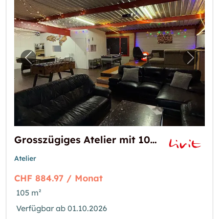
Vorheriges Bild für "Grosszügiges Atelier m
Nächst
Grosszügiges Atelier mit 105m2 in Gretzenbach zu vermieten
Atelier
CHF 884.97 / Monat
105 m²
Verfügbar ab 01.10.2026