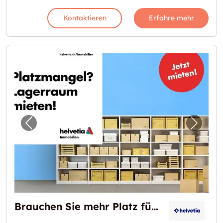
Kontaktieren
Erfahre mehr
Vorheriges Bild für "Brauchen Sie mehr Platz
Nächst
Brauchen Sie mehr Platz für Ihr Lager?