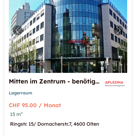
Vorheriges Bild für "Mitten im Zentrum - ben
Nächst
Mitten im Zentrum - benötigen sie mehr Platz?
Lagerraum
CHF 95.00 / Monat
15 m²
Ringstr. 15/ Dornacherstr.7, 4600 Olten