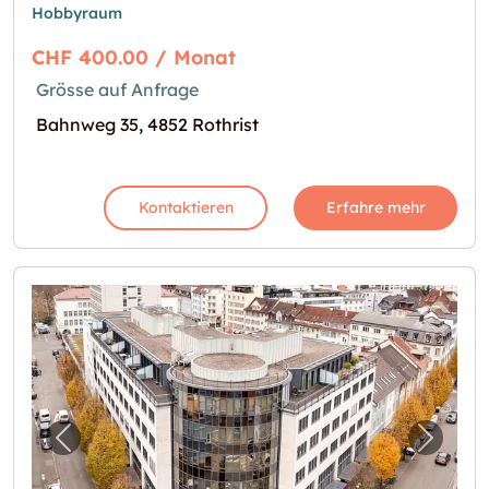
Hobbyraum
CHF 400.00 / Monat
Grösse auf Anfrage
Bahnweg 35, 4852 Rothrist
Kontaktieren
Erfahre mehr
Vorheriges Bild für "Mitten im Zentrum - ben
Nächst