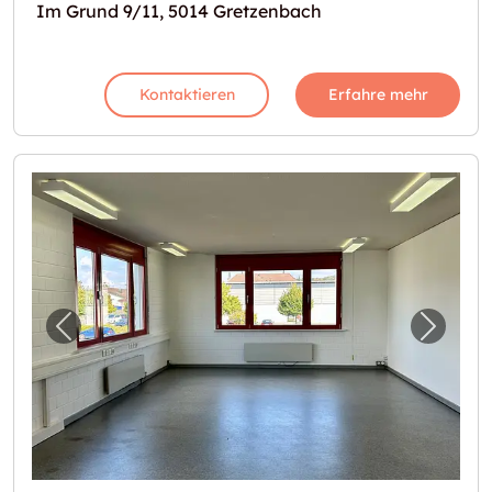
Im Grund 9/11, 5014 Gretzenbach
Kontaktieren
Erfahre mehr
Vorheriges Bild für "Atelier mit 55m2 in Gr
Nächst