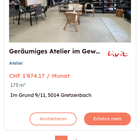
Vorheriges Bild für "Geräumiges Atelier im 
Nächst
Geräumiges Atelier im Gewerbehaus in Gretzenbach  173m²
Atelier
CHF 1'874.17 / Monat
173 m²
Im Grund 9/11, 5014 Gretzenbach
Kontaktieren
Erfahre mehr