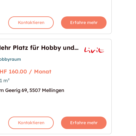
Kontaktieren
Erfahre mehr
Mehr Platz für Hobby und Lagerung  21 m² im Geerig 69!
obbyraum
HF 160.00 / Monat
1 m²
nd Lagerung  21 m² im Geerig 69!"
s Bild für "Mehr Platz für Hobby und Lagerung  21 
m Geerig 69, 5507 Mellingen
Kontaktieren
Erfahre mehr