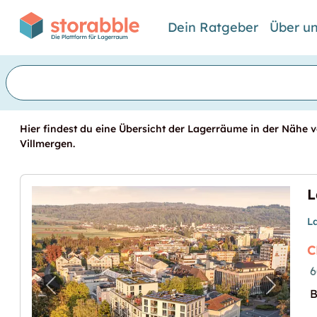
Dein Ratgeber
Über u
Hier findest du eine Übersicht der Lagerräume in der Nähe vo
Villmergen.
L
C
6
Vorheriges Bild für "Lagerraum in Wohlen 
Nächste
B