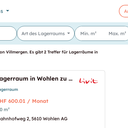
ns
A
Art des Lagerraums
n Villmergen. Es gibt 2 Treffer für Lagerräume in
Lagerraum in Wohlen zu vermieten
agerraum
HF 600.01 / Monat
0 m²
zu vermieten"
s Bild für "Lagerraum in Wohlen zu vermieten"
ahnhofweg 2, 5610 Wohlen AG