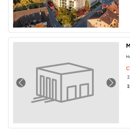
H
C
2
Vorheriges Bild für "Mehr Platz für Hobby u
Nächste
I