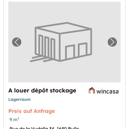
Vorheriges Bild für "A louer dépôt stockage"
Nächst
A louer dépôt stockage
Lagerraum
Preis auf Anfrage
9 m²
Rue de la Vudalla 34, 1630 Bulle