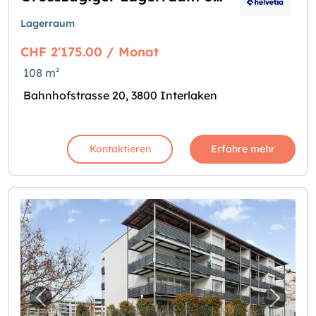
Lagerraum
CHF 2'175.00 / Monat
108 m²
Bahnhofstrasse 20, 3800 Interlaken
Kontaktieren
Erfahre mehr
Vorheriges Bild für "Dépôt pour stockage pro
Nächst