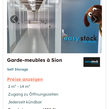
Vorheriges Bild für "Garde-meubles à Sion"
Nächst
Garde-meubles à Sion
Self Storage
Preise anzeigen
2 m² - 14 m²
Zugang zu Öffnungszeiten
Jederzeit kündbar