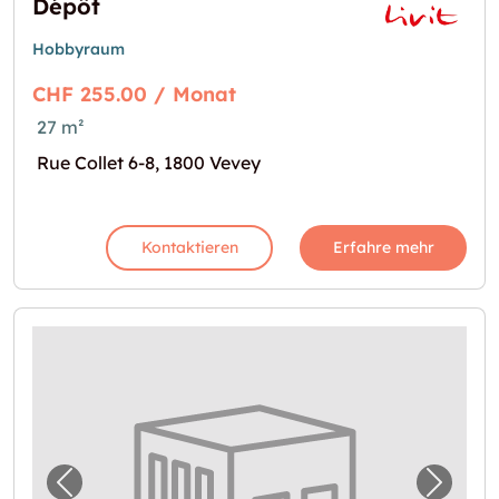
Dépôt
Hobbyraum
CHF 255.00 / Monat
27 m²
Rue Collet 6-8, 1800 Vevey
Kontaktieren
Erfahre mehr
Vorheriges Bild für "Location box aux Houch
Nächst