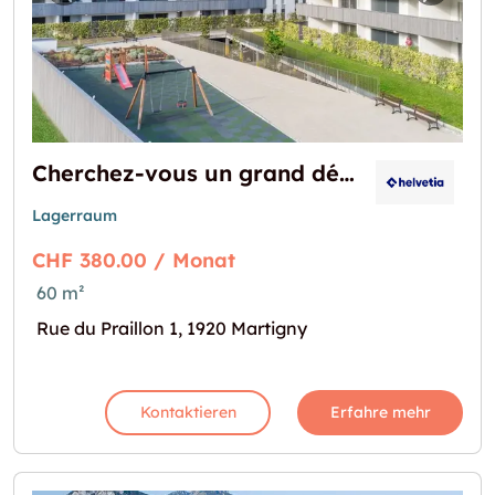
Vorheriges Bild für "Cherchez-vous un grand
Nächst
Cherchez-vous un grand dépôt pour archives ?
Lagerraum
CHF 380.00 / Monat
60 m²
Rue du Praillon 1, 1920 Martigny
Kontaktieren
Erfahre mehr