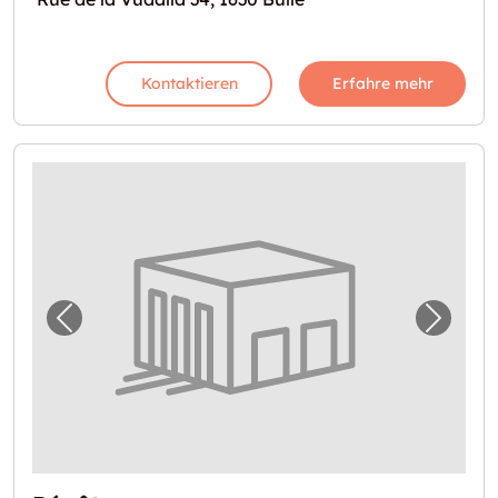
Kontaktieren
Erfahre mehr
Vorheriges Bild für "Dépôt"
Nächst