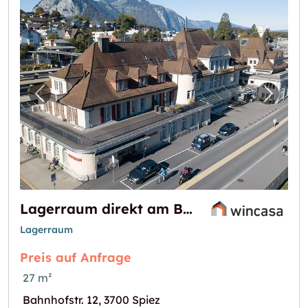
Vorheriges Bild für "Lagerraum direkt am B
Nächst
Lagerraum direkt am Bahnhof Spiez
Lagerraum
Preis auf Anfrage
27 m²
Bahnhofstr. 12, 3700 Spiez