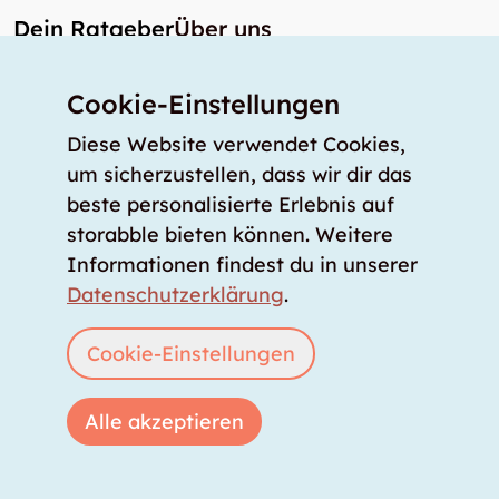
Dein Ratgeber
Über uns
Unser Angebot
Cookie-Einstellungen
Unsere Partner
Diese Website verwendet Cookies,
Unser Team
um sicherzustellen, dass wir dir das
Unsere Preise
beste personalisierte Erlebnis auf
storabble Deutschland
storabble bieten können. Weitere
storabble Österreich
Informationen findest du in unserer
Mehr über storabble
Datenschutzerklärung
.
FAQ
Cookie-Einstellungen
Medienbeiträge
Wie gross muss ein Lagerraum sein?
Alle akzeptieren
Was kostet ein Lagerraum?
Für Lageranbieter