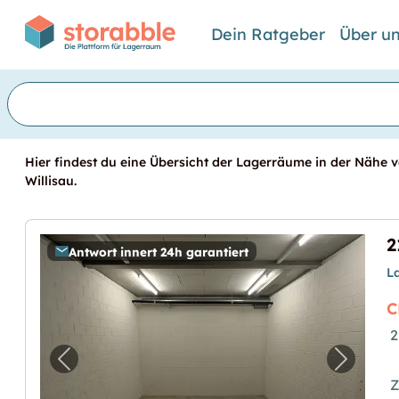
Dein Ratgeber
Über u
Hier findest du eine Übersicht der Lagerräume in der Nähe vo
Willisau.
Antwort innert 24h garantiert
L
C
2
Vorheriges Bild für "21.27m2 Lagerraum Will
Nächste
Z