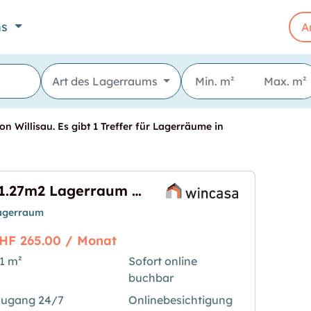
ns
A
Art des Lagerraums
n Willisau. Es gibt 1 Treffer für Lagerräume in
21.27m2 Lagerraum Willisau - Ettiswilerstrasse 12/14
agerraum
HF 265.00 / Monat
1 m²
Sofort online
buchbar
isau - Ettiswilerstrasse 12/14"
s Bild für "21.27m2 Lagerraum Willisau - Ettiswiler
ugang 24/7
Onlinebesichtigung