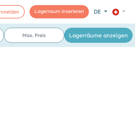
Lagerraum inserieren
DE
nmelden
strasse 12/14"