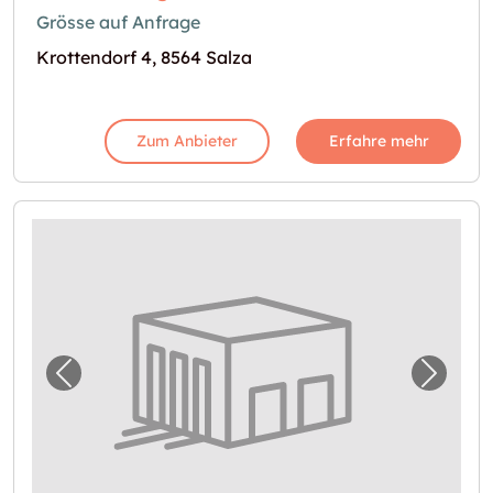
Grösse auf Anfrage
Krottendorf 4, 8564 Salza
Zum Anbieter
Erfahre mehr
Vorheriges Bild für "Lagerraum in Ruhpoldin
Nächst