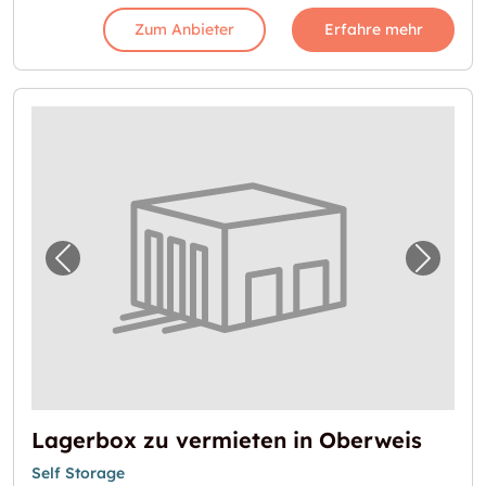
Zum Anbieter
Erfahre mehr
Vorheriges Bild für "Lagerbox zu vermieten 
Nächst
Lagerbox zu vermieten in Oberweis
Self Storage