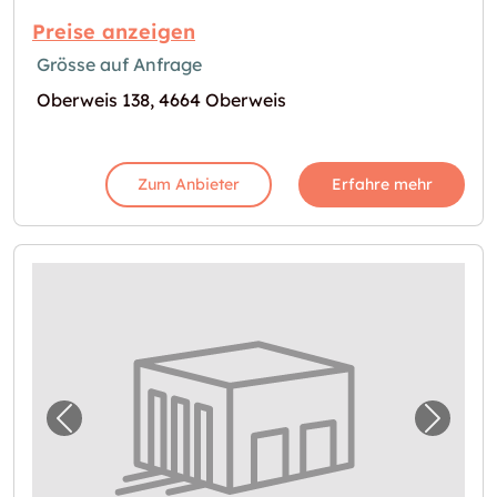
Preise anzeigen
Grösse auf Anfrage
Oberweis 138, 4664 Oberweis
Zum Anbieter
Erfahre mehr
Vorheriges Bild für "Lager in Munderfing"
Nächst