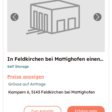
Vorheriges Bild für "In Feldkirchen bei Mat
Nächst
In Feldkirchen bei Mattighofen einen Lagerraum mieten
Self Storage
Preise anzeigen
Grösse auf Anfrage
Kampern 6, 5143 Feldkirchen bei Mattighofen
Zum Anbieter
Erfahre mehr