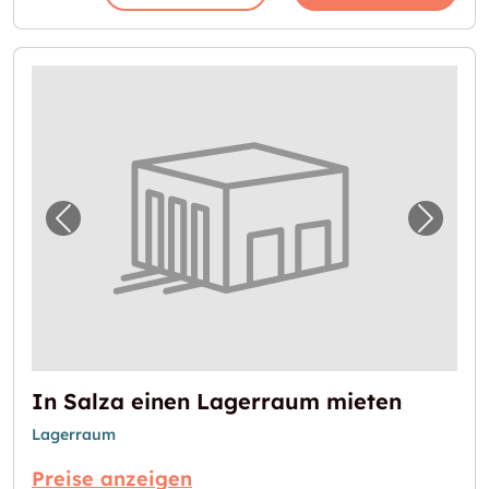
Vorheriges Bild für "In Salza einen Lagerra
Nächst
In Salza einen Lagerraum mieten
Lagerraum
Preise anzeigen