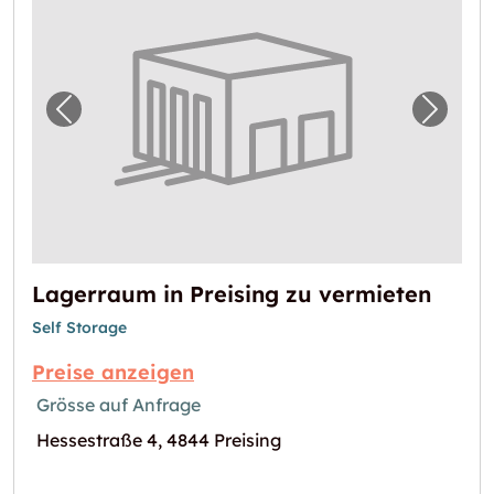
Vorheriges Bild für "Lagerraum in Preising 
Nächst
Lagerraum in Preising zu vermieten
Self Storage
Preise anzeigen
Grösse auf Anfrage
Hessestraße 4, 4844 Preising