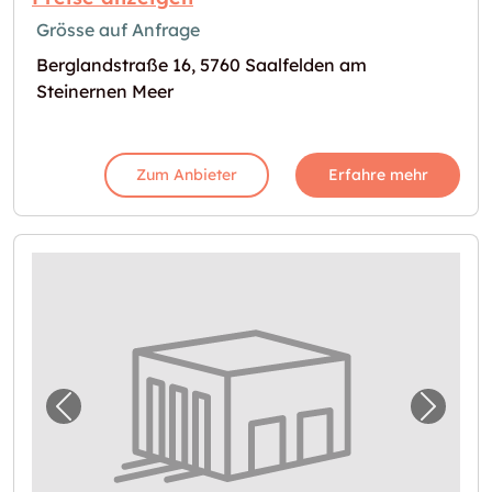
Grösse auf Anfrage
Berglandstraße 16, 5760 Saalfelden am
Steinernen Meer
Zum Anbieter
Erfahre mehr
Vorheriges Bild für "Lagerraum zu vermieten
Nächst