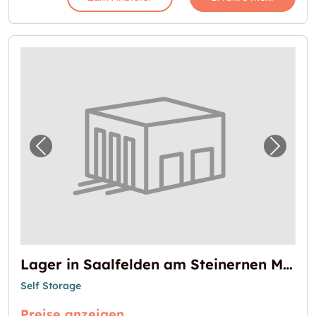
Vorheriges Bild für "Lager in Saalfelden am
Nächst
Lager in Saalfelden am Steinernen Meer zu vermieten
Self Storage
Preise anzeigen