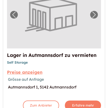
Vorheriges Bild für "Lager in Autmannsdorf 
Nächst
Lager in Autmannsdorf zu vermieten
Self Storage
Preise anzeigen
Grösse auf Anfrage
Autmannsdorf 1, 5142 Autmannsdorf
Zum Anbieter
Erfahre mehr