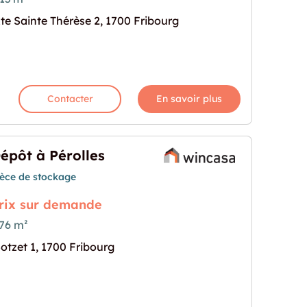
te Sainte Thérèse 2, 1700 Fribourg
e de 213 m²"
rochaine pour "Dépôt de stockage de 213 m²"
Contacter
En savoir plus
épôt à Pérolles
ièce de stockage
rix sur demande
76 m²
otzet 1, 1700 Fribourg
rochaine pour "Dépôt à Pérolles"