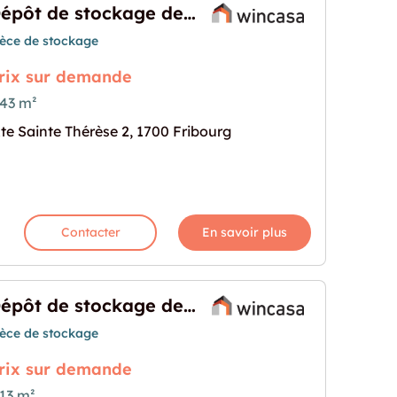
Dépôt de stockage de 243 m²
ièce de stockage
rix sur demande
43 m²
te Sainte Thérèse 2, 1700 Fribourg
e de 243 m²"
rochaine pour "Dépôt de stockage de 243 m²"
Contacter
En savoir plus
Dépôt de stockage de 213 m²
ièce de stockage
rix sur demande
13 m²