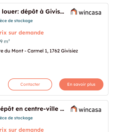
A louer: dépôt à Givisiez
ièce de stockage
rix sur demande
9 m²
te du Mont - Carmel 1, 1762 Givisiez
ivisiez"
rochaine pour "A louer: dépôt à Givisiez"
Contacter
En savoir plus
Dépôt en centre-ville – Emplacement idéal !
ièce de stockage
rix sur demande