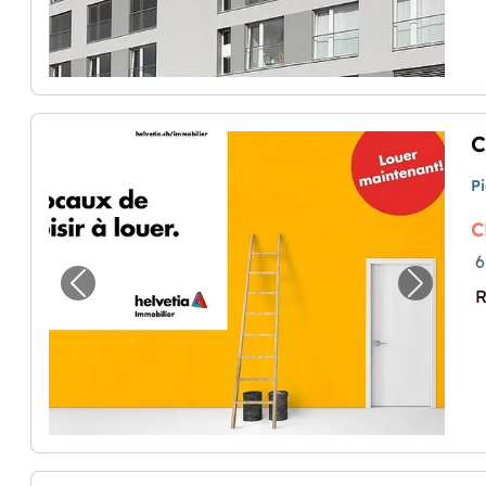
P
C
6
Image précédente pour "Cherchez-vous un 
Image p
R