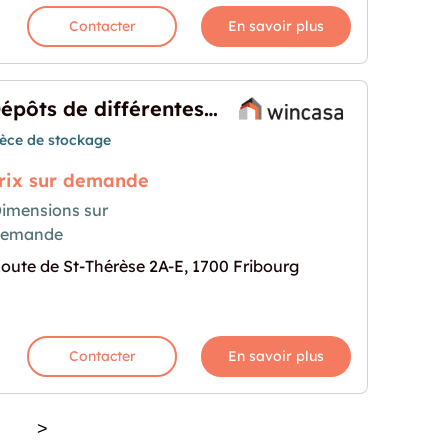
Contacter
En savoir plus
Dépôts de différentes grandeurs
ièce de stockage
rix sur demande
imensions sur
demande
ntes grandeurs"
rochaine pour "Dépôts de différentes grandeurs"
oute de St-Thérèse 2A-E, 1700 Fribourg
Contacter
En savoir plus
>