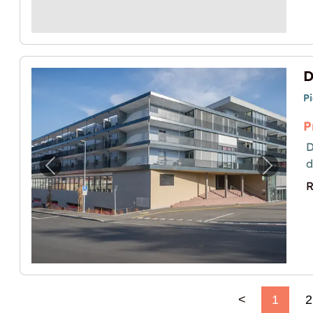
P
P
D
Image précédente pour "Dépôts de différe
Image p
R
<
1
2