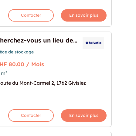
Contacter
En savoir plus
Cherchez-vous un lieu de stockage?
ièce de stockage
HF 80.00 / Mois
 m²
lieu de stockage?"
rochaine pour "Cherchez-vous un lieu de stockage
oute du Mont-Carmel 2, 1762 Givisiez
Contacter
En savoir plus