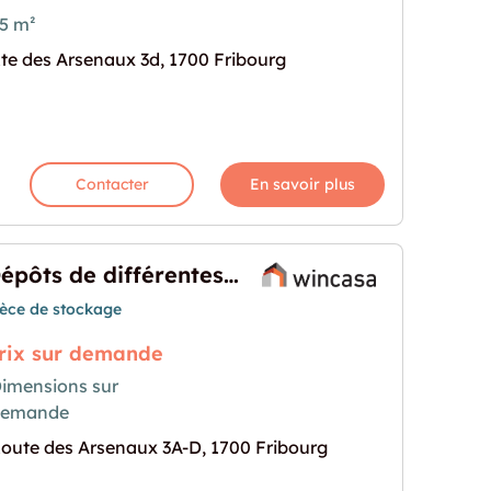
5 m²
te des Arsenaux 3d, 1700 Fribourg
lle – Emplacement idéal !"
rochaine pour "Dépôt en centre-ville – Emplacemen
Contacter
En savoir plus
Dépôts de différentes grandeurs
ièce de stockage
rix sur demande
imensions sur
demande
ntes grandeurs"
rochaine pour "Dépôts de différentes grandeurs"
oute des Arsenaux 3A-D, 1700 Fribourg