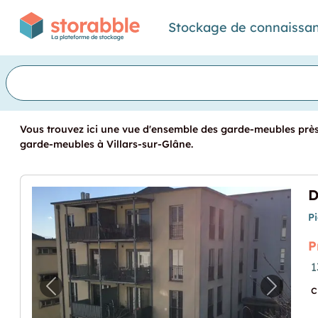
Stockage de connaissa
Vous trouvez ici une vue d'ensemble des garde-meubles près d
garde-meubles à Villars-sur-Glâne.
P
P
1
c
Image précédente pour "Dépôt à louer qua
Image p