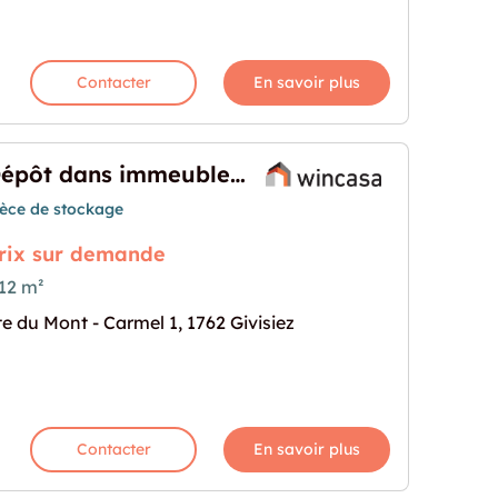
Contacter
En savoir plus
Dépôt dans immeuble administratif
ièce de stockage
rix sur demande
12 m²
te du Mont - Carmel 1, 1762 Givisiez
ble administratif"
rochaine pour "Dépôt dans immeuble administrati
Contacter
En savoir plus