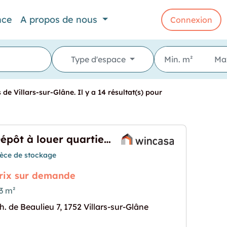
nce
A propos de nous
Connexion
Type d'espace
e Villars-sur-Glâne. Il y a 14 résultat(s) pour
Dépôt à louer quartier Beaulieu
ièce de stockage
rix sur demande
3 m²
h. de Beaulieu 7, 1752 Villars-sur-Glâne
rtier Beaulieu"
rochaine pour "Dépôt à louer quartier Beaulieu"