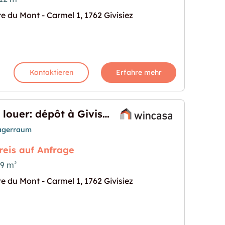
te du Mont - Carmel 1, 1762 Givisiez
administratif"
s Bild für "Dépôt dans immeuble administratif"
Kontaktieren
Erfahre mehr
A louer: dépôt à Givisiez
agerraum
reis auf Anfrage
9 m²
te du Mont - Carmel 1, 1762 Givisiez
ez"
s Bild für "A louer: dépôt à Givisiez"