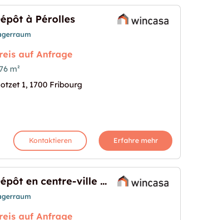
épôt à Pérolles
agerraum
reis auf Anfrage
76 m²
otzet 1, 1700 Fribourg
s Bild für "Dépôt à Pérolles"
Kontaktieren
Erfahre mehr
Dépôt en centre-ville – Emplacement idéal !
agerraum
reis auf Anfrage