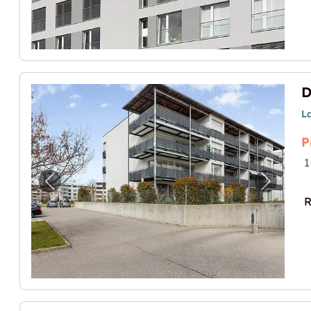
L
P
1
Vorheriges Bild für "Dépôt pour stockage pr
Nächste
R