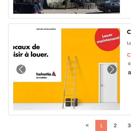
L
C
6
Vorheriges Bild für "Cherchez-vous un lieu
Nächste
R
<
1
2
3