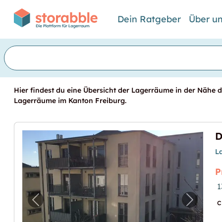
Dein Ratgeber
Über u
Hier findest du eine Übersicht der Lagerräume in der Nähe de
Lagerräume im Kanton Freiburg.
L
P
1
c
Vorheriges Bild für "Dépôt à louer quartier
Nächste