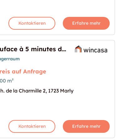
Kontaktieren
Erfahre mehr
Suface à 5 minutes de Fribourg !
agerraum
reis auf Anfrage
00 m²
h. de la Charmille 2, 1723 Marly
Fribourg !"
s Bild für "Suface à 5 minutes de Fribourg !"
Kontaktieren
Erfahre mehr