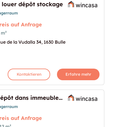
 louer dépôt stockage
agerraum
reis auf Anfrage
 m²
ue de la Vudalla 34, 1630 Bulle
e"
s Bild für "A louer dépôt stockage"
Kontaktieren
Erfahre mehr
Dépôt dans immeuble administratif
agerraum
reis auf Anfrage
12 m²