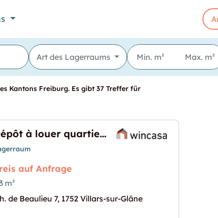
ns
A
Art des Lagerraums
s Kantons Freiburg. Es gibt 37 Treffer für
Dépôt à louer quartier Beaulieu
agerraum
reis auf Anfrage
3 m²
h. de Beaulieu 7, 1752 Villars-sur-Glâne
 Beaulieu"
s Bild für "Dépôt à louer quartier Beaulieu"