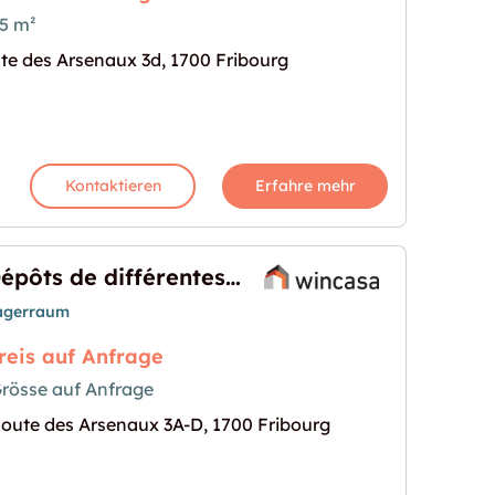
5 m²
te des Arsenaux 3d, 1700 Fribourg
– Emplacement idéal !"
s Bild für "Dépôt en centre-ville – Emplacement idé
Kontaktieren
Erfahre mehr
Dépôts de différentes grandeurs
agerraum
reis auf Anfrage
rösse auf Anfrage
oute des Arsenaux 3A-D, 1700 Fribourg
 grandeurs"
s Bild für "Dépôts de différentes grandeurs"