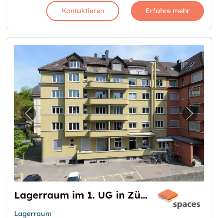
Kontaktieren
Erfahre mehr
Vorheriges Bild für "Lagerraum im 1. UG in Zü
Nächst
Lagerraum im 1. UG in Zürich Kreis 8, Seefeld
Lagerraum