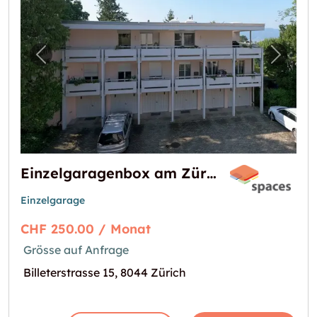
Vorheriges Bild für "Einzelgaragenbox am Z
Nächst
Einzelgaragenbox am Zürichberg
Einzelgarage
CHF 250.00 / Monat
Grösse auf Anfrage
Billeterstrasse 15, 8044 Zürich