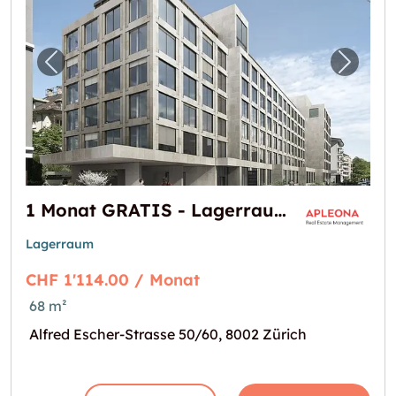
Vorheriges Bild für "1 Monat GRATIS - Lage
Nächst
1 Monat GRATIS - Lagerraum 68.5m2 in Zürich Enge
Lagerraum
CHF 1'114.00 / Monat
68 m²
Alfred Escher-Strasse 50/60, 8002 Zürich