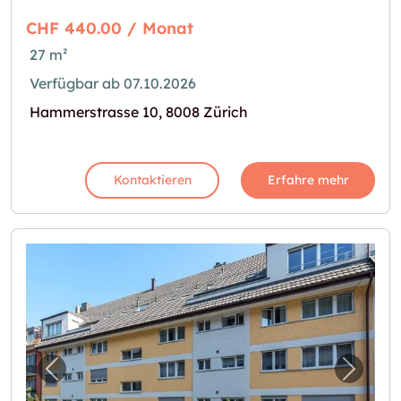
CHF 440.00 / Monat
27 m²
Verfügbar ab 07.10.2026
Hammerstrasse 10, 8008 Zürich
Kontaktieren
Erfahre mehr
Vorheriges Bild für "Lager im Seefeld zu ve
Nächst