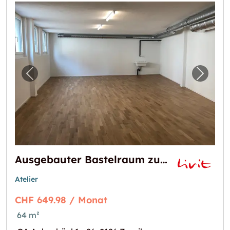
Vorheriges Bild für "Ausgebauter Bastelrau
Nächst
Ausgebauter Bastelraum zu vermieten
Atelier
CHF 649.98 / Monat
64 m²