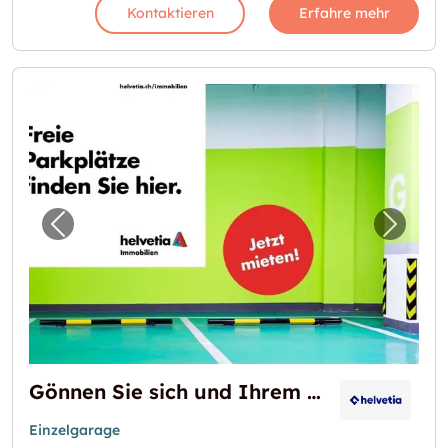
Kontaktieren
Erfahre mehr
Vorheriges Bild für "Gönnen Sie sich und Ihr
Nächst
Gönnen Sie sich und Ihrem Auto einen Einstellplatz!
Einzelgarage