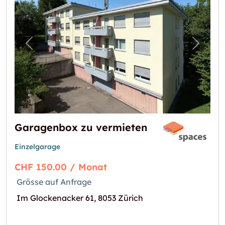
Vorheriges Bild für "Garagenbox zu vermiet
Nächst
Garagenbox zu vermieten
Einzelgarage
CHF 150.00 / Monat
Grösse auf Anfrage
Im Glockenacker 61, 8053 Zürich