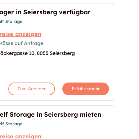
ager in Seiersberg verfügbar
elf Storage
reise anzeigen
rösse auf Anfrage
äckergasse 10, 8055 Seiersberg
erfügbar"
s Bild für "Lager in Seiersberg verfügbar"
Zum Anbieter
Erfahre mehr
elf Storage in Seiersberg mieten
elf Storage
reise anzeigen