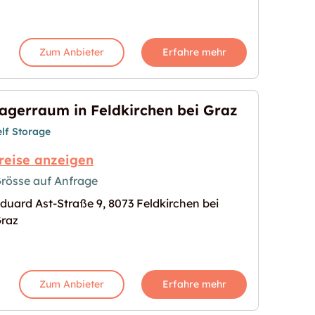
Zum Anbieter
Erfahre mehr
agerraum in Feldkirchen bei Graz
elf Storage
reise anzeigen
rösse auf Anfrage
duard Ast-Straße 9, 8073 Feldkirchen bei
hen bei Graz"
s Bild für "Lagerraum in Feldkirchen bei Graz"
raz
Zum Anbieter
Erfahre mehr