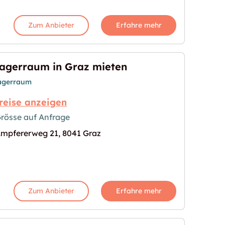
Zum Anbieter
Erfahre mehr
agerraum in Graz mieten
agerraum
reise anzeigen
rösse auf Anfrage
mpfererweg 21, 8041 Graz
eten"
s Bild für "Lagerraum in Graz mieten"
Zum Anbieter
Erfahre mehr