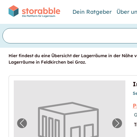
Dein Ratgeber
Über u
Hier findest du eine Übersicht der Lagerräume in der Nähe vo
Lagerräume in Feldkirchen bei Graz.
S
P
G
T
Vorheriges Bild für "In Feldkirchen bei Gra
Nächste