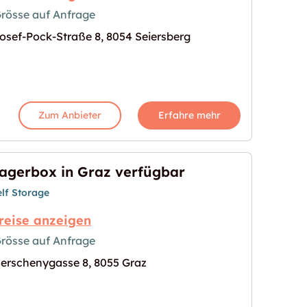
rösse auf Anfrage
osef-Pock-Straße 8, 8054 Seiersberg
berg mieten"
s Bild für "Self Storage in Seiersberg mieten"
Zum Anbieter
Erfahre mehr
agerbox in Graz verfügbar
elf Storage
reise anzeigen
rösse auf Anfrage
erschenygasse 8, 8055 Graz
ügbar"
s Bild für "Lagerbox in Graz verfügbar"