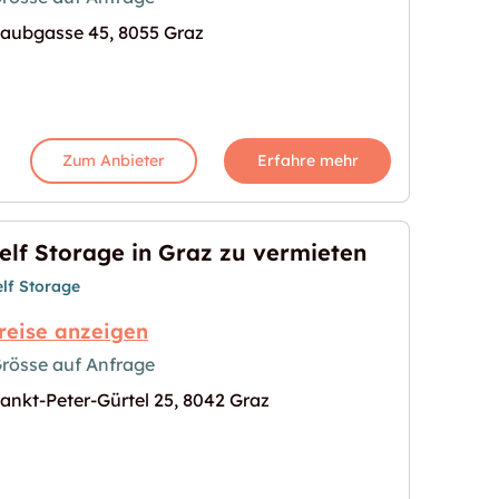
aubgasse 45, 8055 Graz
ermieten"
s Bild für "Lagerbox in Graz zu vermieten"
Zum Anbieter
Erfahre mehr
elf Storage in Graz zu vermieten
elf Storage
reise anzeigen
rösse auf Anfrage
ankt-Peter-Gürtel 25, 8042 Graz
u vermieten"
s Bild für "Self Storage in Graz zu vermieten"