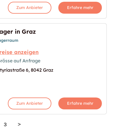
Zum Anbieter
Erfahre mehr
ager in Graz
agerraum
reise anzeigen
rösse auf Anfrage
tyriastraße 6, 8042 Graz
s Bild für "Lager in Graz"
Zum Anbieter
Erfahre mehr
3
>