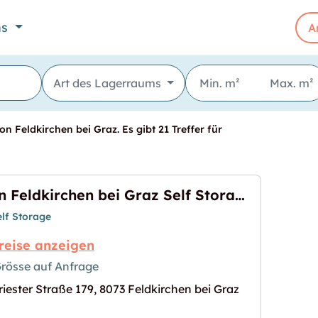
ns
A
Art des Lagerraums
n Feldkirchen bei Graz. Es gibt 21 Treffer für
In Feldkirchen bei Graz Self Storage mieten
elf Storage
reise anzeigen
rösse auf Anfrage
riester Straße 179, 8073 Feldkirchen bei Graz
z Self Storage mieten"
s Bild für "In Feldkirchen bei Graz Self Storage mi