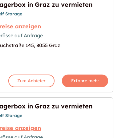
agerbox in Graz zu vermieten
elf Storage
reise anzeigen
rösse auf Anfrage
uchstraße 145, 8055 Graz
ermieten"
s Bild für "Lagerbox in Graz zu vermieten"
Zum Anbieter
Erfahre mehr
agerbox in Graz zu vermieten
elf Storage
reise anzeigen
rösse auf Anfrage